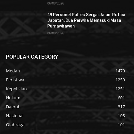
06/08/2026
49 Personel Polres Sergai Jalani Rotasi
Jabatan, Dua Perwira Memasuki Masa
Purnawirawan
06/08/2026
POPULAR CATEGORY
Medan
1479
Peristiwa
1259
Kepolisian
1251
Hukum
601
Daerah
317
Nasional
105
Olahraga
101