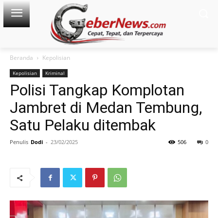
Beranda
Kepolisian
Kepolisian
Kriminal
Polisi Tangkap Komplotan
Jambret di Medan Tembung,
Satu Pelaku ditembak
Penulis
Dodi
-
23/02/2025
506
0